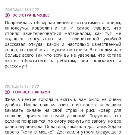
23.01.2020 13:17:00
ЭС В СТРАНЕ ЧУДЕС
Понравилась обширная линейке ассортимента: ковры,
линолеумы, ковролин и т.п. И самое главное, что
стоило заинтересоваться материалом, как тут же
подошёл консультант и с приветливой улыбкой
рассказал откуда, какой и настолько качественный
ковер, который мы с мужем смотрели. Это подкупило
больше всего Так что если вы не уверены, что хотите
взять, обратитесь к ребятам, они подскажут и
расскажут!
30.10.2019 16:48:30
СОФЬЯ, Г. БАРНАУЛ
Живу в центре города и ехать к вам было не очень
удобно. Нашла ваш магазин в интернете и решила
заказать онлайн на свой страх и риск ковер для
спальни, причем не самый дешевый. Подумала, что
если не понравится, то смогу вернуть по закону, но все
равно нервничала. Оплатила, заказала доставку. Ждала
своего “кота в мешке”. Доставили утром следующего