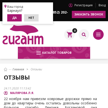
Регистрация
Вход
Барнаул
Ваш город
Барнаул?
+7 (3852) 202-
+7 (3852) 202-
ЗАКАЗАТЬ ЗВОНОК
622
633
ДА
НЕТ
0
КАТАЛОГ ТОВАРОВ
Главная
Отзывы
ОТЗЫВЫ
24.11.2020 11:13:42
МАЛЯРОВА Л.Я.
22 ноября нам привезли ковровые дорожки прямо на
дом до квартиры очень остались довольны особенно
большое спасибо Леночке Богдановой она