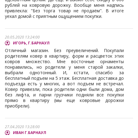
рублей на ковровую дорожку. Вообще меня надпись
привлекла: "Без торга товар не продаём". В итоге
уехал домой с приятным ощущением покупки.
20.05.2020 13:24:00
ИГОРЬ, Г.БАРНАУЛ
Отличный магазин. Без преувеличений. Покупали
родителям ковер в квартиру, форм и расцветок этих
ковров множество. Мне восточные орнаменты
понравились, но родители у меня старой закалки,
выбрали однотонный. И, кстати, спасибо за
бесплатный подъем на 5 этаж. Бесплатная доставка до
подъезда есть у многих, а вот подъем не встречал.
Ковер привезли, пока родители одни были дома, дом
без лифта, и парни грузчики подняли все покупки
прямо в квартиру (мы еще ковровые дорожки
приобрели).
27.04.2020 13:28:00
ИВАН Г.БАРНАУЛ