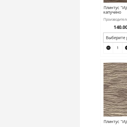
Плинтус "Ид
капучино
Производитель
140.0
Выберите 
Плинтус "И