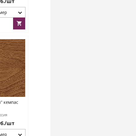
б./шт
мер
" кемпас
ссия
б./шт
мер