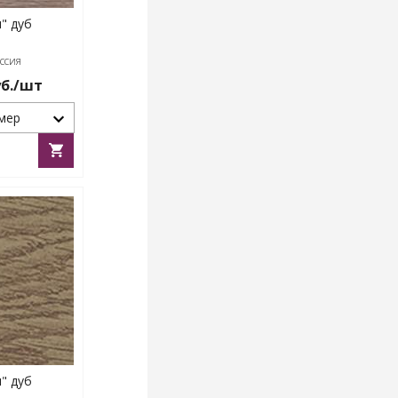
" дуб
ссия
б./шт
мер
" дуб