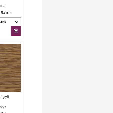
ссия
б./шт
мер
" дуб
ссия