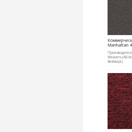
Коммерческ
Manhattan 
Производитель
Weavers (АВ А
Вейверс)