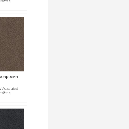
иэйтед
ковролин
 Associated
иэйтед