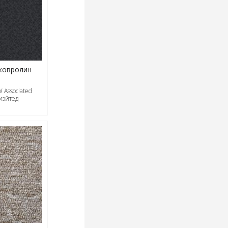
ковролин
 Associated
иэйтед