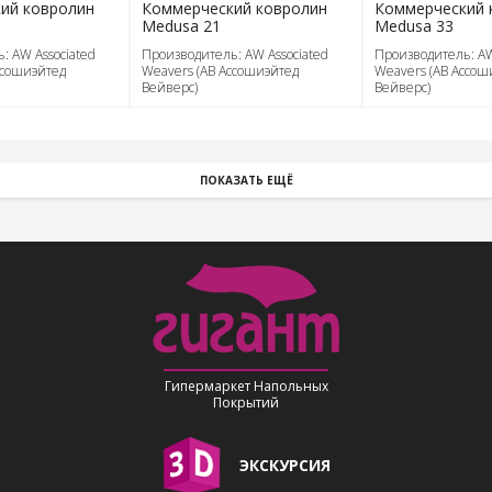
ий ковролин
Коммерческий ковролин
Коммерческий 
Medusa 21
Medusa 33
: AW Associated
Производитель: AW Associated
Производитель: AW
ссошиэйтед
Weavers (АВ Ассошиэйтед
Weavers (АВ Ассош
Вейверс)
Вейверс)
ПОКАЗАТЬ ЕЩЁ
Гипермаркет Напольных
Покрытий
ЭКСКУРСИЯ