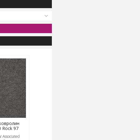
ковролин
0 Rock 97
 Associated