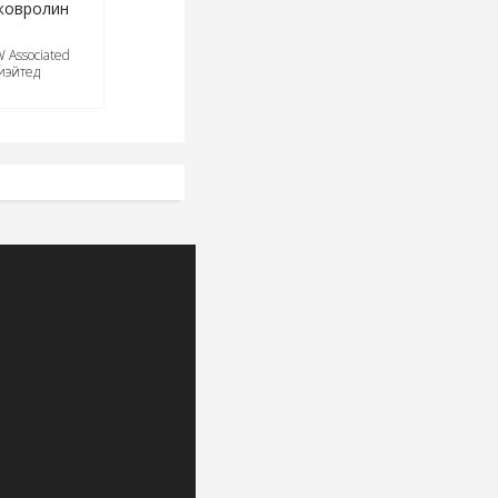
ковролин
 Associated
иэйтед