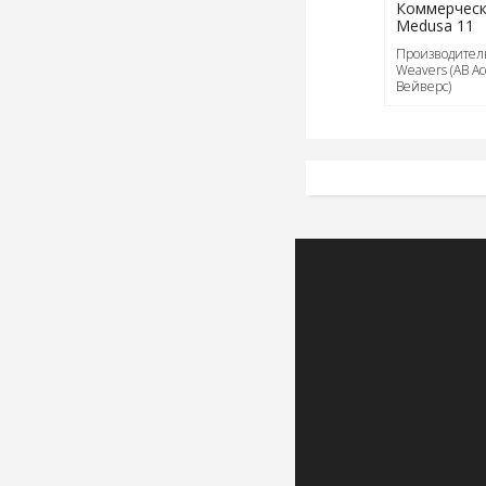
Коммерческ
Medusa 11
Производитель
Weavers (АВ А
Вейверс)