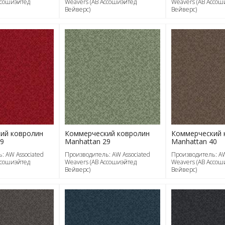
ссошиэйтед
Weavers (АВ Ассошиэйтед
Weavers (АВ Ассош
Вейверс)
Вейверс)
ий ковролин
Коммерческий ковролин
Коммерческий 
19
Manhattan 29
Manhattan 40
: AW Associated
Производитель: AW Associated
Производитель: AW
ссошиэйтед
Weavers (АВ Ассошиэйтед
Weavers (АВ Ассош
Вейверс)
Вейверс)