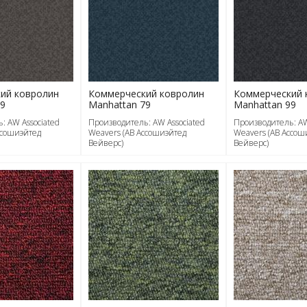
ий ковролин
Коммерческий ковролин
Коммерческий 
49
Manhattan 79
Manhattan 99
: AW Associated
Производитель: AW Associated
Производитель: AW
ссошиэйтед
Weavers (АВ Ассошиэйтед
Weavers (АВ Ассош
Вейверс)
Вейверс)