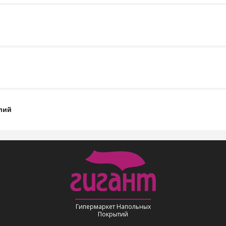
лий
Гипермаркет Напольных
Покрытий