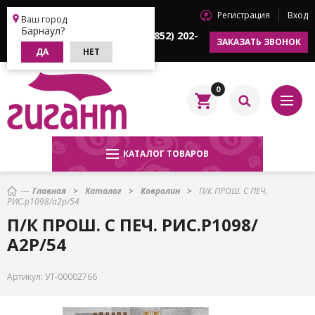
Регистрация
Вход
Барнаул
Ваш город
Барнаул?
+7 (3852) 202-
+7 (3852) 202-
ЗАКАЗАТЬ ЗВОНОК
622
633
ДА
НЕТ
0
КАТАЛОГ ТОВАРОВ
Главная
Каталог
Ковролин
П/К ПРОШ. С ПЕЧ.
РИС.р1098/а2р/54
П/К ПРОШ. С ПЕЧ. РИС.Р1098/
А2Р/54
Артикул:
УТ-00002766