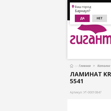
Барнаул
Ваш город
Барнаул?
+7 (3852) 202-622
ДА
НЕТ
Главная
Каталог
ЛАМИНАТ KR
5541
Артикул:
УТ-00010847