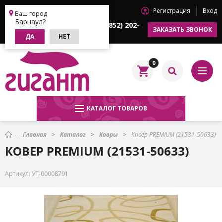
Регистрация
Вход
Барнаул
Ваш город
Барнаул?
+7 (3852) 202-
+7 (3852) 202-
ЗАКАЗАТЬ ЗВОНОК
622
633
ДА
НЕТ
0
КАТАЛОГ ТОВАРОВ
Главная
Каталог
Ковры
Ковер PREMIUM (21531-50633)
КОВЕР PREMIUM (21531-50633)
Артикул:
УТ-00008791